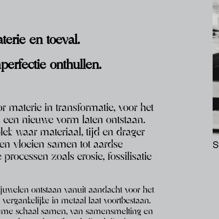
erie en toeval.
erfectie onthullen.
or materie in transformatie, voor het
een nieuwe vorm laten ontstaan.
lek waar materiaal, tijd en drager
nen vloeien samen tot aardse
S
processen zoals erosie, fossilisatie
juwelen ontstaan vanuit aan
dacht voor het
 vergankelijke
in metaal laat voortbestaan.
ieme
schaal samen, van samensmelting en