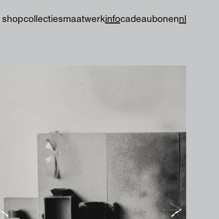
shop
collecties
maatwerk
info
cadeaubon
en
nl