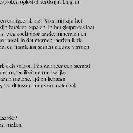
proken oplost of verdwijnt, krijgt in
en corrigeer ik niet. Voor mij
zijn het
ijn karakter bepalen.
In het gietproces laat
zijn weg
zoekt door aarde, mineralen en
en toeval. In dat moment herken ik de
aal en handeling samen nieuwe vormen
k zich voltooit.
Pas wanneer een sieraad
en
vorm, tactiliteit en menselijke
aarin materie, tijd en lichaam
g wordt tussen mens en materiaal.
waarde?
van maken.