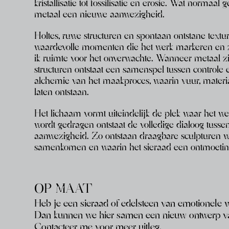
kristallisatie tot fossilisatie en erosie. Wat
normaal ges
metaal een nieuwe aanwezigheid.
Holtes, ruwe structuren en spontaan ontstane textur
waardevolle momenten die het werk markeren en z
ik ruimte voor het onverwachte. Wanneer metaal 
structuren ontstaat een samenspel tussen controle
alchemie van het maakproces, waarin vuur,
materi
laten ontstaan.
Het lichaam vormt uiteindelijk de plek waar het wer
wordt gedragen ontstaat de volledige dialoog tuss
aanwezigheid. Zo ontstaan draagbare sculpturen
w
samenkomen en waarin het
sieraad een ontmoetin
OP MAAT
Heb je een sieraad of edelsteen van emotionele 
Dan kunnen we hier samen een nieuw ontwerp 
Contacteer me voor meer uitleg.