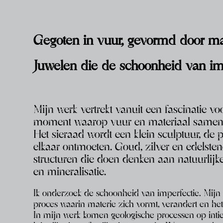
Gegoten in vuur, gevormd door mat
Juwelen die de schoonheid van imp
Mijn werk vertrekt vanuit een fascinatie vo
moment waarop vuur en materiaal samen 
Het sieraad wordt een klein sculptuur, de p
elkaar ontmoeten. Goud, zilver en edelste
structuren die doen denken aan natuurlijke 
en mineralisatie.
Ik onderzoek de schoonheid van imperfectie. Mijn 
proces waarin materie zich vormt, verandert en het
In mijn werk komen geologische processen op int