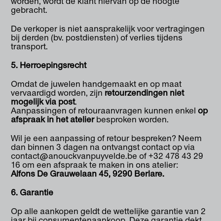
worden, wordt de klant hiervan op de hoogte
gebracht.
De verkoper is niet aansprakelijk voor vertragingen
bij derden (bv. postdiensten) of verlies tijdens
transport.
5. Herroepingsrecht
Omdat de juwelen handgemaakt en op maat
vervaardigd worden, zijn
retourzendingen niet
mogelijk via post
.
Aanpassingen of retouraanvragen kunnen enkel
op
afspraak in het atelier
besproken worden.
Wil je een aanpassing of retour bespreken? Neem
dan binnen 3 dagen na ontvangst contact op via
contact@anouckvanpuyvelde.be of +32 478 43 29
16 om een afspraak te maken in ons atelier:
Alfons De Grauwelaan 45, 9290 Berlare.
6. Garantie
Op alle aankopen geldt de wettelijke garantie van 2
jaar bij consumentenaankoop. Deze garantie dekt